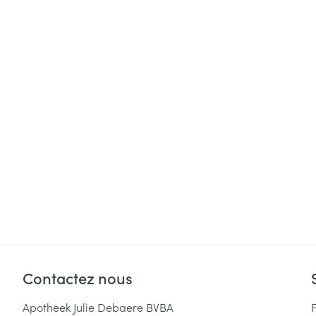
Cheveux
Piluliers et acc
Soins du visag
Taches de pigm
Peau sensible -
Peau mixte
Peau terne
Afficher plus
Ronflement
Contactez nous
Apotheek Julie Debaere BVBA