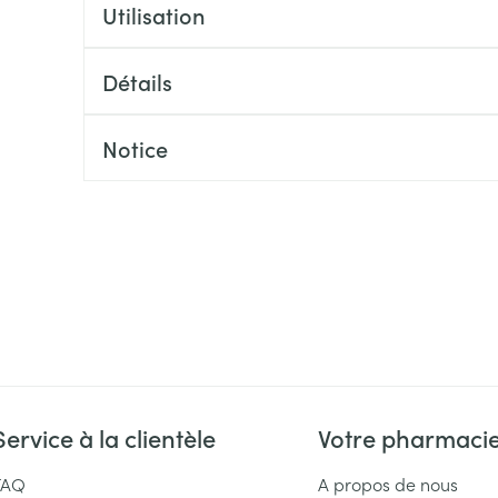
Massage
Utilisation
Afficher plus
Afficher plu
essoires
Masques chirurgique
Détails
e
Compléments
Répulsifs an
Notice
nutritionnels
entation
 peau irritée
Autobronzants
Rasage
Service à la clientèle
Votre pharmaci
FAQ
A propos de nous