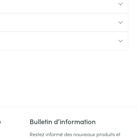
Yeux
s
Afficher plus
ti-insectes
Senteur
CBD
e
Bulletin d’information
Restez informé des nouveaux produits et