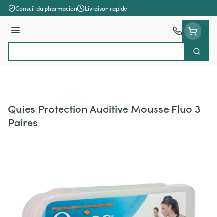
Aller au contenu
Conseil du pharmacien
Livraison rapide
Menu
Cherch
Rechercher
Quies Protection Auditive Mousse Fluo 3
Paires