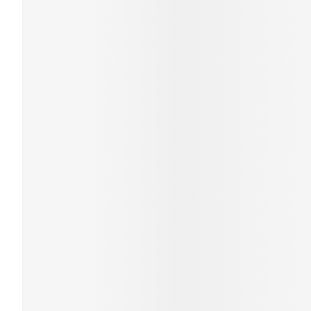
Cheveux
Piluliers et acc
Soins du visag
Taches de pigm
Peau sensible -
Peau mixte
Peau terne
Afficher plus
Ronflement