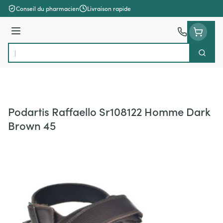
Aller au contenu
Conseil du pharmacien
Livraison rapide
Menu
Cherch
Rechercher
Podartis Raffaello Sr108122 Homme Dark
Brown 45