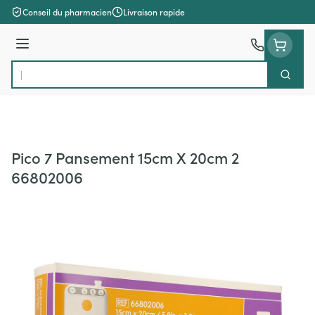
Aller au contenu
Conseil du pharmacien
Livraison rapide
Menu
Cherch
Rechercher
Pico 7 Pansement 15cm X 20cm 2
66802006