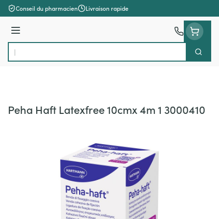
Aller au contenu
Conseil du pharmacien
Livraison rapide
Menu
Cherch
Rechercher
Peha Haft Latexfree 10cmx 4m 1 3000410