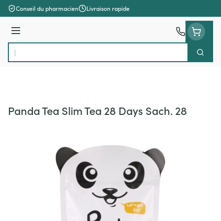
Aller au contenu
Conseil du pharmacien
Livraison rapide
Menu
Cherch
Rechercher
Panda Tea Slim Tea 28 Days Sach. 28