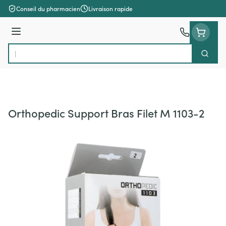
Aller au contenu
Conseil du pharmacien
Livraison rapide
Menu
Cherch
Rechercher
Orthopedic Support Bras Filet M 1103-2