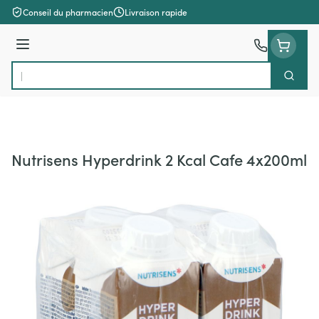
Aller au contenu
Conseil du pharmacien
Livraison rapide
Menu
Cherch
Rechercher
Nutrisens Hyperdrink 2 Kcal Cafe 4x200ml