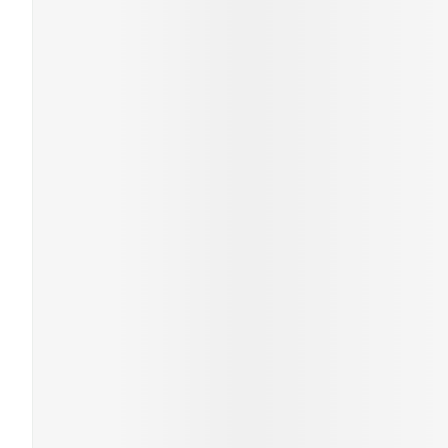
Cheveux
Piluliers et acc
Soins du visag
Taches de pigm
Peau sensible -
Peau mixte
Peau terne
Afficher plus
Ronflement