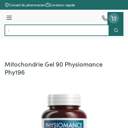
Aller au contenu
Conseil du pharmacien
Livraison rapide
Menu
Cherch
Rechercher
Mitochondrie Gel 90 Physiomance
Phy196