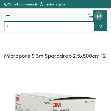
Aller au contenu
Conseil du pharmacien
Livraison rapide
Menu
Cherch
Rechercher
Micropore S 3m Sparadrap 2,5x500cm 12