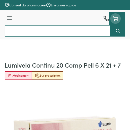
Aller au contenu
Conseil du pharmacien
Livraison rapide
Menu
Cherch
Rechercher
Lumivela Continu 20 Comp Pell 6 X 21 + 7
Médicament
Sur prescription