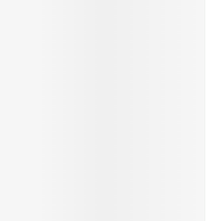
Yeux
s
Afficher plus
ti-insectes
Senteur
CBD