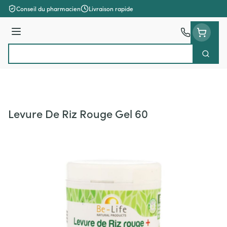
Aller au contenu
Conseil du pharmacien
Livraison rapide
Menu
Cherch
Rechercher
Levure De Riz Rouge Gel 60