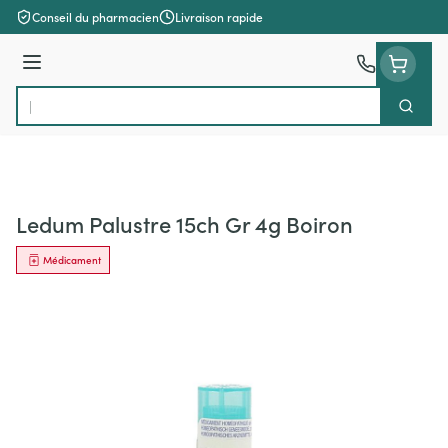
Aller au contenu
Conseil du pharmacien
Livraison rapide
Menu
Cherch
Rechercher
Ledum Palustre 15ch Gr 4g Boiron
Médicament