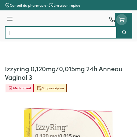
Aller au contenu
Conseil du pharmacien
Livraison rapide
Menu
Cherch
Rechercher
Izzyring 0,120mg/0,015mg 24h Anneau
Vaginal 3
Médicament
Sur prescription