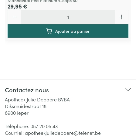
Mannavital Pea Platinum V-caps 60
29,95 €
Quantité
Ajouter au panier
Contactez nous
Apotheek Julie Debaere BVBA
Diksmuidestraat 18
8900
Ieper
Téléphone:
057 20 05 43
Courriel:
apotheekjuliedebaere@
telenet.be