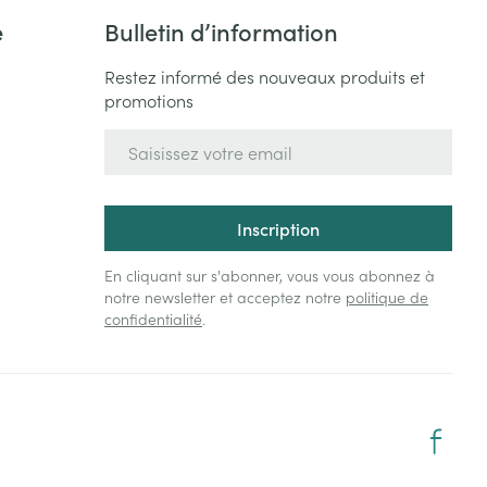
e
Bulletin d’information
Bain et douche
Lit
Escarres
Restez informé des nouveaux produits et
e
Voies urinaires
promotions
e
Afficher plus
Adresse mail
au soleil
xiété et stress
Arrêter de fumer
s
Inscription
Médicaments anti-
 orthopédie:
Instruments
tumoraux
rthopédiques
En cliquant sur s'abonner, vous vous abonnez à
t hygiène
Démaquillage et
notre newsletter et acceptez notre
politique de
nettoyage
confidentialité
.
Anesthésie
 et
Lait, gel, huile et crème de
on
nettoyage
time
Tonic - lotion
ie
Médications diverses
pieds
Eau micellaire
s