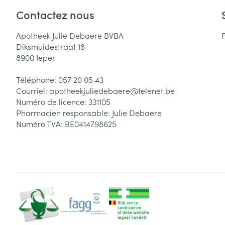
Accessoires aé
Contactez nous
Pieds secs, call
crevasses
Oxygène
Apotheek Julie Debaere BVBA
Système respir
Ampoules
Diksmuidestraat 18
8900
Ieper
Callosités
Cors
Muscles et arti
Téléphone:
057 20 05 43
Courriel:
apotheekjuliedebaere@
telenet.be
Afficher plus
Numéro de licence:
331105
Pharmacien responsable:
Julie Debaere
Infections
Aiguilles et ser
Numéro TVA:
BE0414798625
Seringues
Spécifiquement
hommes
Solution inject
Poux
Soins du corps
Aiguilles
Déodorants
Aiguilles stylo
Diagnostiques
Soins du visag
Afficher plus