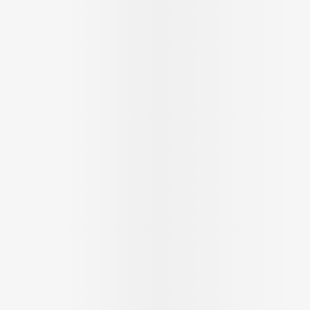
Massage
Afficher plus
Afficher plu
essoires
Masques chirurgique
e
Compléments
Répulsifs an
nutritionnels
entation
 peau irritée
Autobronzants
Rasage