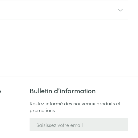
Yeux
s
Afficher plus
ti-insectes
Senteur
e
Bulletin d’information
Restez informé des nouveaux produits et
promotions
CBD
Adresse mail