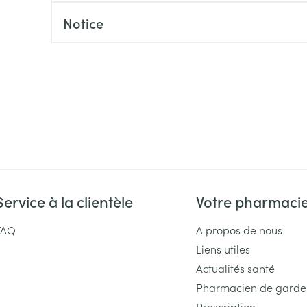
Massage
Afficher plus
Notice
Afficher plu
essoires
Masques chirurgique
e
Compléments
Répulsifs an
nutritionnels
entation
 peau irritée
Service à la clientèle
Votre pharmaci
FAQ
A propos de nous
Liens utiles
Autobronzants
Rasage
Actualités santé
Pharmacien de garde
Prescription