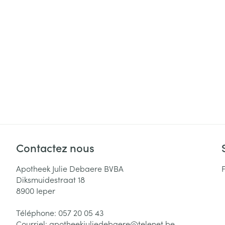
Cheveux
Piluliers et acc
Soins du visag
Taches de pigm
Peau sensible -
Peau mixte
Peau terne
Contactez nous
Afficher plus
Apotheek Julie Debaere BVBA
Diksmuidestraat 18
8900
Ieper
Ronflement
Téléphone:
057 20 05 43
Courriel:
apotheekjuliedebaere@
telenet.be