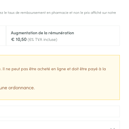
s
Afficher plus
z le taux de remboursement en pharmacie et non le prix affiché sur notre
tress
Puces et tiques
ins
Tests de diagnostic
Gorge et bouche
Augmentation de la rémunération
Alcootest
Comprimés à sucer
€ 10,50
(6% TVA incluse)
Bouche, gueule ou bec
Oreilles
hérapie -
uttes
Tensiomètre
Spray - solution
aire
Bouchons d'oreilles
Test de cholestérol
nsements
Nettoyage des oreilles
Cardiofréquencemètre
l ne peut pas être acheté en ligne et doit être payé à la
 médicaux
Gouttes auriculaires
Afficher plus
s
 une ordonnance.
coagulant du
Matériel paramédical
Hémorroïdes
ie
Respiration et oxygène
olaire
Hygiène
ie
Salle de bains