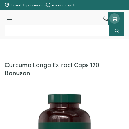
Aller au contenu
Conseil du pharmacien
Livraison rapide
Menu
Cherch
Rechercher
Curcuma Longa Extract Caps 120
Bonusan