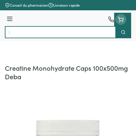
Aller au contenu
Conseil du pharmacien
Livraison rapide
Menu
Cherch
Rechercher
Creatine Monohydrate Caps 100x500mg
Deba