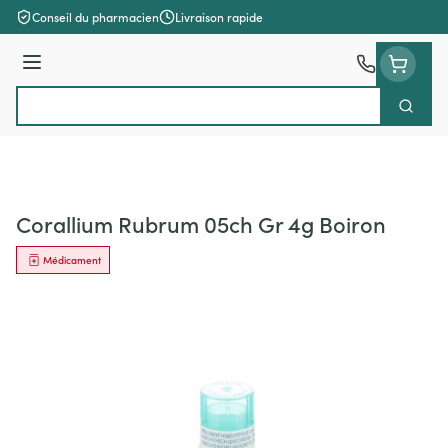
Aller au contenu
Conseil du pharmacien
Livraison rapide
Menu
Cherch
Rechercher
Corallium Rubrum 05ch Gr 4g Boiron
Médicament