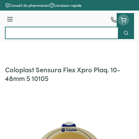
Aller au contenu
Conseil du pharmacien
Livraison rapide
Menu
Cherch
Rechercher
Coloplast Sensura Flex Xpro Plaq. 10-
48mm 5 10105