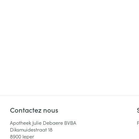
Cheveux
Piluliers et acc
Soins du visag
Taches de pigm
Peau sensible -
Peau mixte
Peau terne
Afficher plus
Contactez nous
Ronflement
Apotheek Julie Debaere BVBA
Diksmuidestraat 18
8900
Ieper