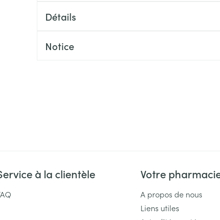
Massage
Afficher plus
Détails
Afficher plu
essoires
Masques chirurgique
Notice
e
Compléments
Répulsifs an
nutritionnels
entation
 peau irritée
Service à la clientèle
Votre pharmaci
Autobronzants
Rasage
FAQ
A propos de nous
Liens utiles