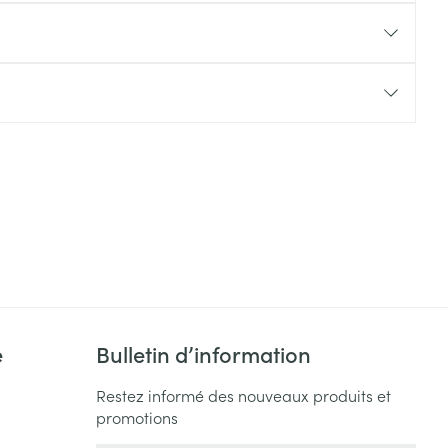
Yeux
s
Afficher plus
ti-insectes
Senteur
e
Bulletin d’information
CBD
Restez informé des nouveaux produits et
promotions