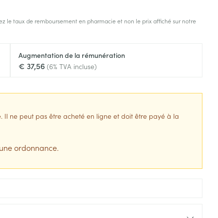
s
Afficher plus
z le taux de remboursement en pharmacie et non le prix affiché sur notre
tress
Puces et tiques
ins
Tests de diagnostic
Gorge et bouche
Augmentation de la rémunération
Alcootest
Comprimés à sucer
€ 37,56
(6% TVA incluse)
Bouche, gueule ou bec
Oreilles
hérapie -
uttes
Tensiomètre
Spray - solution
aire
Bouchons d'oreilles
Test de cholestérol
nsements
Nettoyage des oreilles
Cardiofréquencemètre
l ne peut pas être acheté en ligne et doit être payé à la
 médicaux
Gouttes auriculaires
Afficher plus
s
 une ordonnance.
coagulant du
Matériel paramédical
Hémorroïdes
ie
Respiration et oxygène
olaire
Hygiène
ie
Salle de bains