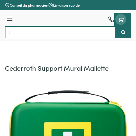
Aller au contenu
Conseil du pharmacien
Livraison rapide
Menu
Cherch
Rechercher
Cederroth Support Mural Mallette