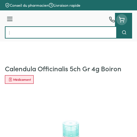
Aller au contenu
Conseil du pharmacien
Livraison rapide
Menu
Cherch
Rechercher
Calendula Officinalis 5ch Gr 4g Boiron
Médicament