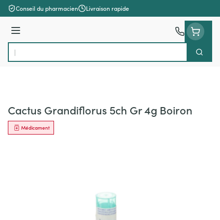
Aller au contenu
Conseil du pharmacien
Livraison rapide
Menu
Cherch
Rechercher
Cactus Grandiflorus 5ch Gr 4g Boiron
Médicament