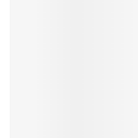
Cheveux
Piluliers et acc
Soins du visag
Taches de pigm
Peau sensible -
Peau mixte
Peau terne
Afficher plus
Ronflement