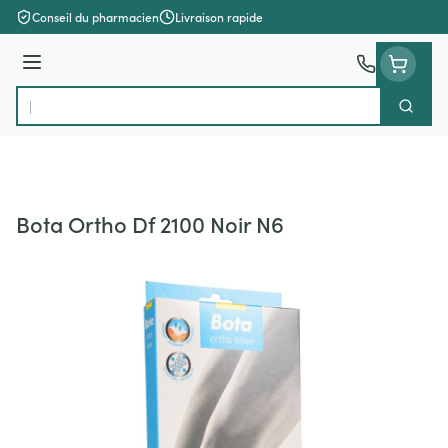
Aller au contenu
Conseil du pharmacien
Livraison rapide
Menu
Cherch
Rechercher
Bota Ortho Df 2100 Noir N6