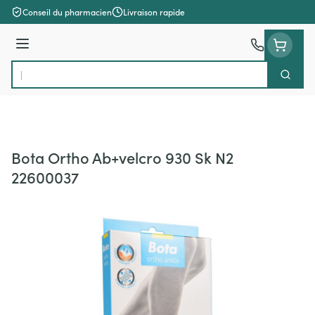
Aller au contenu
Conseil du pharmacien
Livraison rapide
Menu
Cherch
Rechercher
Bota Ortho Ab+velcro 930 Sk N2
22600037