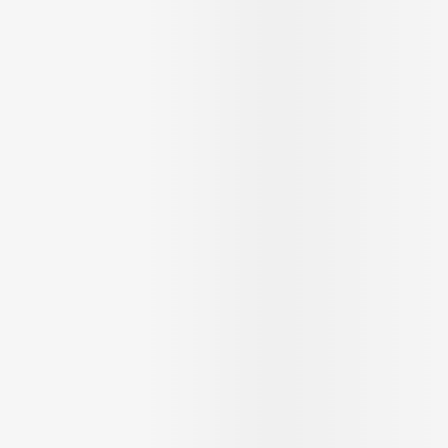
Massage
Afficher plus
Afficher plu
essoires
Masques chirurgique
e
Compléments
Répulsifs an
nutritionnels
entation
 peau irritée
Autobronzants
Rasage