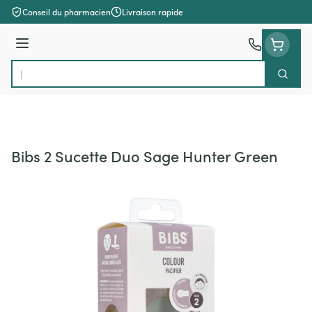
Aller au contenu
Conseil du pharmacien
Livraison rapide
Menu
Cherch
Rechercher
Bibs 2 Sucette Duo Sage Hunter Green