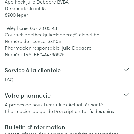
Apotheek Julie Debaere BVBA
Diksmuidestraat 18
8900
Ieper
Téléphone:
057 20 05 43
Courriel:
apotheekjuliedebaere@
telenet.be
Numéro de licence:
331105
Pharmacien responsable:
Julie Debaere
Numéro TVA:
BE0414798625
Service à la clientèle
FAQ
Votre pharmacie
A propos de nous
Liens utiles
Actualités santé
Pharmacien de garde
Prescription
Tarifs des soins
Bulletin d’information
Restez informé des nouveaux produits et promotions