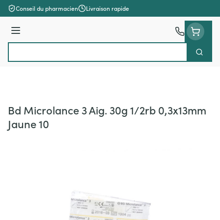
Aller au contenu
Conseil du pharmacien
Livraison rapide
Menu
Cherch
Rechercher
Bd Microlance 3 Aig. 30g 1/2rb 0,3x13mm
Jaune 10