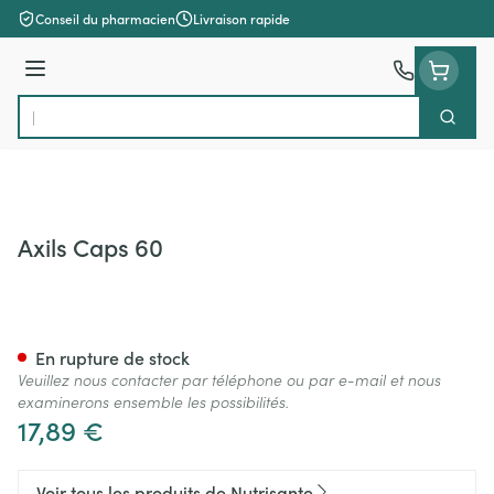
Aller au contenu
Conseil du pharmacien
Livraison rapide
Menu
Cherch
Rechercher
Axils Caps 60
Axils Caps 60
En rupture de stock
Veuillez nous contacter par téléphone ou par e-mail et nous
examinerons ensemble les possibilités.
17,89 €
Voir tous les produits de Nutrisante