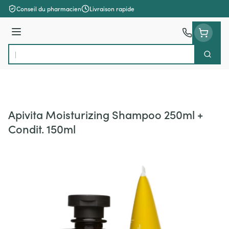
Aller au contenu
Conseil du pharmacien
Livraison rapide
Menu
Cherch
Rechercher
Apivita Moisturizing Shampoo 250ml +
Condit. 150ml