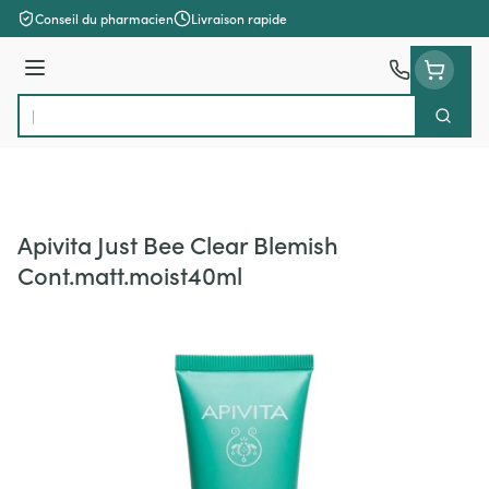
Aller au contenu
Conseil du pharmacien
Livraison rapide
Menu
Cherch
Rechercher
Apivita Just Bee Clear Blemish
Cont.matt.moist40ml