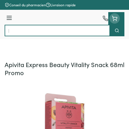
Aller au contenu
Conseil du pharmacien
Livraison rapide
Menu
Cherch
Rechercher
Apivita Express Beauty Vitality Snack 68ml
Promo