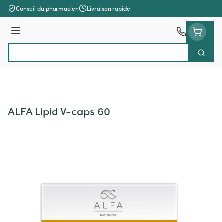
Aller au contenu
Conseil du pharmacien
Livraison rapide
Menu
Cherch
Rechercher
ALFA Lipid V-caps 60