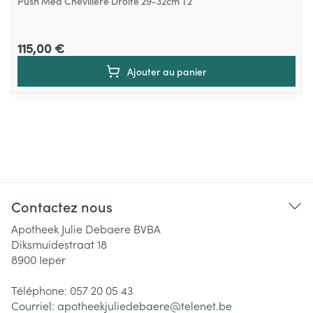
Push Med Chevillere Droite 29-32cm T2
115,00 €
Ajouter au panier
Contactez nous
Apotheek Julie Debaere BVBA
Diksmuidestraat 18
8900
Ieper
Téléphone:
057 20 05 43
Courriel:
apotheekjuliedebaere@
telenet.be