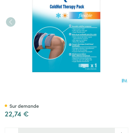
15710dab Nexcare™ Coldhot T
Sur demande
22,74 €
Quantité