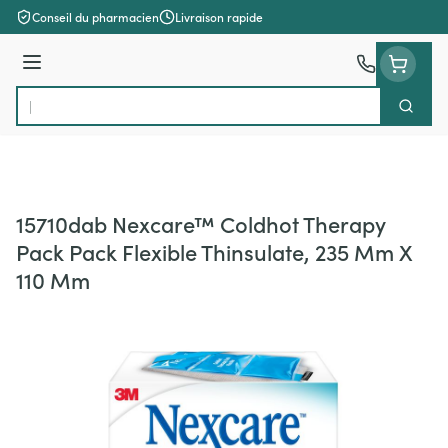
Aller au contenu
Conseil du pharmacien
Livraison rapide
Menu
Cherch
Rechercher
15710dab Nexcare™ Coldhot Therapy
Pack Pack Flexible Thinsulate, 235 Mm X
110 Mm