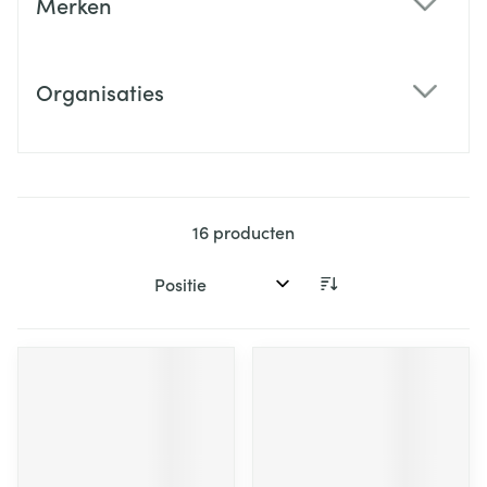
Merken
filter
Organisaties
filter
16
producten
Sorteer op: