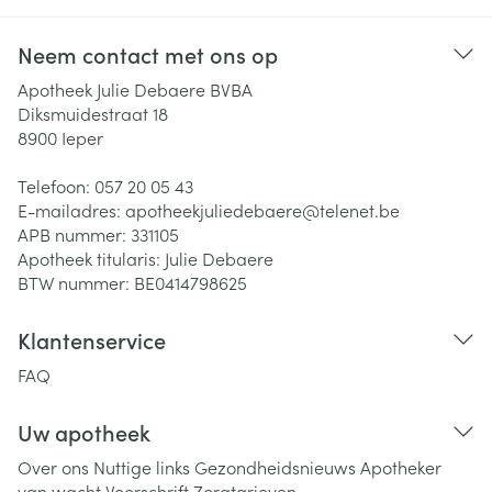
Neem contact met ons op
Apotheek Julie Debaere BVBA
Diksmuidestraat 18
8900
Ieper
Telefoon:
057 20 05 43
E-mailadres:
apotheekjuliedebaere@
telenet.be
APB nummer:
331105
Apotheek titularis:
Julie Debaere
BTW nummer:
BE0414798625
Klantenservice
FAQ
Uw apotheek
Over ons
Nuttige links
Gezondheidsnieuws
Apotheker
van wacht
Voorschrift
Zorgtarieven