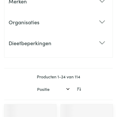
Merken
filter
Organisaties
filter
Dieetbeperkingen
filter
Producten
1
-
24
van
114
Sorteer op: