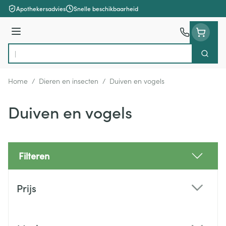
Ga naar de inhoud
Apothekersadvies
Snelle beschikbaarheid
Menu
Zoek
Product, merk, categorie...
Home
/
Dieren en insecten
/
Duiven en vogels
Duiven en vogels
Filteren
Doorgaan naar productlijst
Prijs
filter