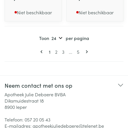
Niet beschikbaar
Niet beschikbaar
Toon
per pagina
Pagina's
U lees momenteel pagina
Pagina
Pagina
Pagina
1
2
3
...
5
Neem contact met ons op
Apotheek Julie Debaere BVBA
Diksmuidestraat 18
8900
Ieper
Telefoon:
057 20 05 43
E-mailadres:
apotheekjuliedebaere@
telenet.be