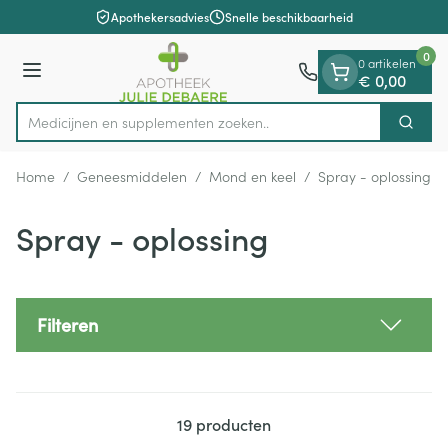
Dia 1 van 1
Ga naar de inhoud
Apothekersadvies
Snelle beschikbaarheid
0
0 artikelen
Menu
€ 0,00
Medicijnen en supple
Zoek
Product, merk, categorie...
Home
/
Geneesmiddelen
/
Mond en keel
/
Spray - oplossing
Spray - oplossing
Filteren
19
producten