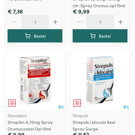
citr. Spray Oromuc.opl 15ml
€ 7,36
€ 9,99
Aantal
Aantal
Bestel
Bestel
Geneesmiddel
Geneesmiddel
Steradent
Strepsils
Strepfen 8,75mg Spray
Strepsils Lidocain Keel
Oromucosaal Opl 15ml
Spray Gorge
€ 9,99
€ 11,52