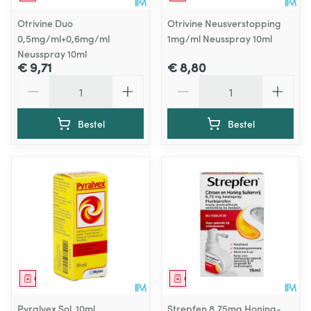
Otrivine Duo
Otrivine Neusverstopping
0,5mg/ml+0,6mg/ml
1mg/ml Neusspray 10ml
Neusspray 10ml
€ 9,71
€ 8,80
Aantal
Aantal
Bestel
Bestel
Geneesmiddel
Geneesmiddel
Pyralvex Sol. 10ml
Strepfen 8,75mg Honing-