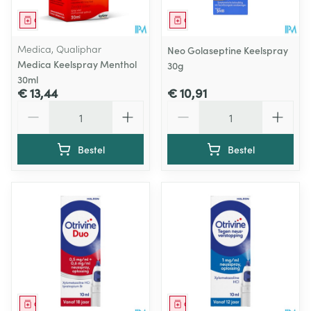
Geneesmiddel
Geneesmiddel
Medica, Qualiphar
Neo Golaseptine Keelspray
Medica Keelspray Menthol
30g
30ml
€ 13,44
€ 10,91
Aantal
Aantal
Bestel
Bestel
Geneesmiddel
Geneesmiddel