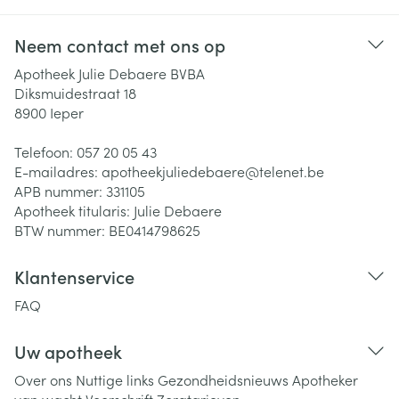
Neem contact met ons op
Apotheek Julie Debaere BVBA
Diksmuidestraat 18
8900
Ieper
Telefoon:
057 20 05 43
E-mailadres:
apotheekjuliedebaere@
telenet.be
APB nummer:
331105
Apotheek titularis:
Julie Debaere
BTW nummer:
BE0414798625
Klantenservice
FAQ
Uw apotheek
Over ons
Nuttige links
Gezondheidsnieuws
Apotheker