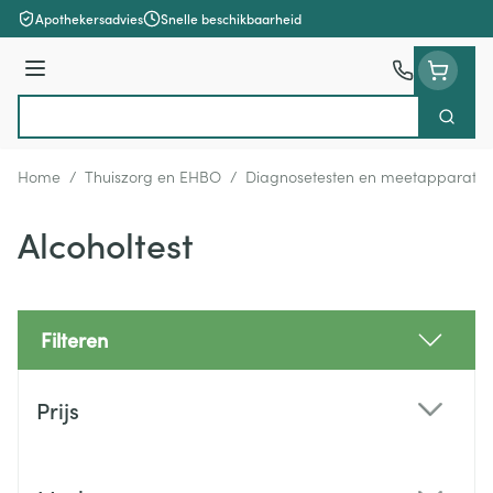
Ga naar de inhoud
Apothekersadvies
Snelle beschikbaarheid
Menu
Zoek
Product, merk, categorie...
Home
/
Thuiszorg en EHBO
/
Diagnosetesten en meetapparatuu
Alcoholtest
Filteren
Doorgaan naar productlijst
Prijs
filter