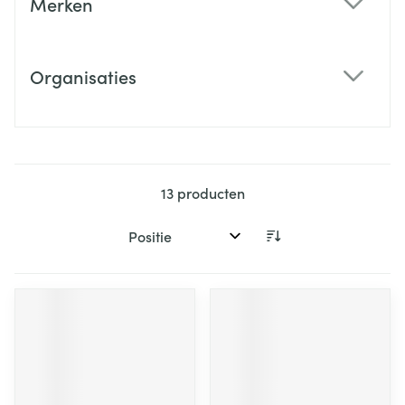
Merken
filter
Organisaties
filter
13
producten
Sorteer op: