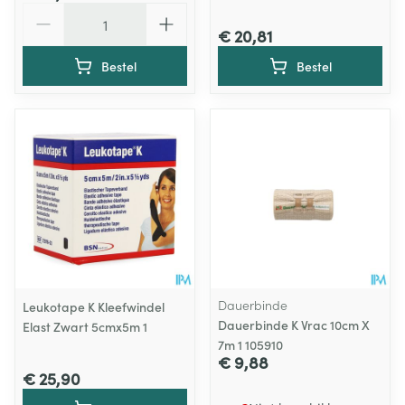
Aantal
€ 20,81
Bestel
Bestel
Dauerbinde
Leukotape K Kleefwindel
Dauerbinde K Vrac 10cm X
Elast Zwart 5cmx5m 1
7m 1 105910
€ 9,88
€ 25,90