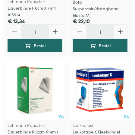
Lohmann Rauscher
Bota
Dauerbinde F 6cm X 7m 1
Suspensoir/draagband
105914
Elasta M
€ 13,34
€ 22,10
Aantal
Aantal
Bestel
Bestel
Lohmann Rauscher
Leukoplast
Dauerbinde K 12cm X14m 1
Leukotape K Kleefwindel