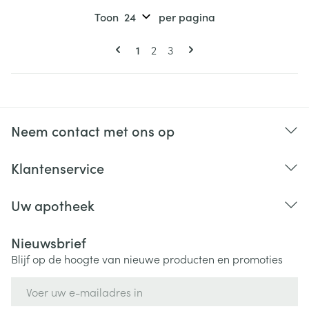
Toon
per pagina
Pagina's
U lees momenteel pagina
Pagina
Pagina
1
2
3
Neem contact met ons op
Klantenservice
Uw apotheek
Nieuwsbrief
Blijf op de hoogte van nieuwe producten en promoties
E-mail adres