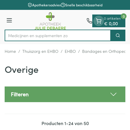
Dia 1 van 1
Ga naar de inhoud
Apothekersadvies
Snelle beschikbaarheid
0
0 artikelen
Menu
€ 0,00
Medicijn
Zoek
Product, merk, categorie...
Home
/
Thuiszorg en EHBO
/
EHBO
/
Bandages en Orthopedie
Overige
Filteren
Producten
1
-
24
van
50