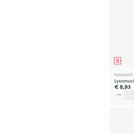
Genees
Lysomucil
Lysomuci
€ 8,93
Aantal