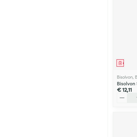
Genees
Bisolvon, 
Bisolvon
€ 12,11
Aantal