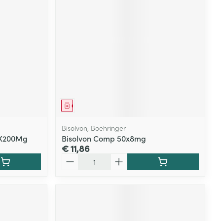
rende
Parfums en
geurproducten
Geneesmiddel
Bisolvon, Boehringer
0X200Mg
Bisolvon Comp 50x8mg
€ 11,86
Aantal
CBD