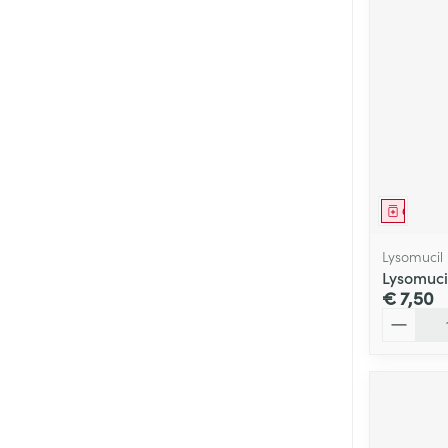
Genees
Lysomucil
Lysomuci
€ 7,50
Aantal