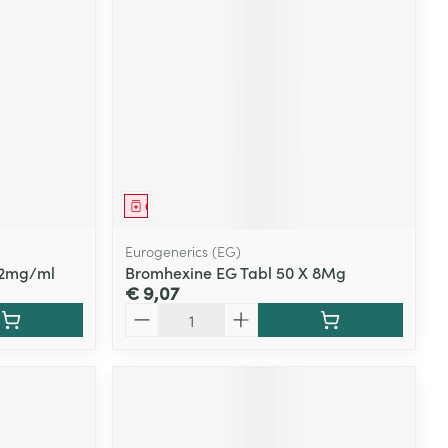
Geneesmiddel
Eurogenerics (EG)
l 2mg/ml
Bromhexine EG Tabl 50 X 8Mg
€ 9,07
Aantal