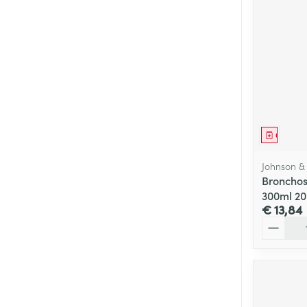
Genees
Johnson &
Bronchos
300ml 2
€ 13,84
Aantal