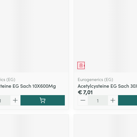
ging
Supplementen
Insectenwe
Mondmaskers
middelen
ssen
 -
id
d
middel
Geneesmiddel
ics (EG)
Eurogenerics (EG)
steine EG Sach 10X600Mg
Acetylcysteine EG Sach 3
€ 7,01
Aantal
Zelfbruiner
Scheren