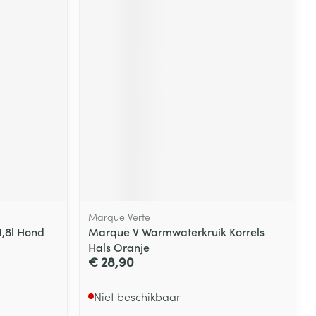
rende
Parfums en
geurproducten
Marque Verte
CBD
,8l Hond
Marque V Warmwaterkruik Korrels
Hals Oranje
€ 28,90
Niet beschikbaar