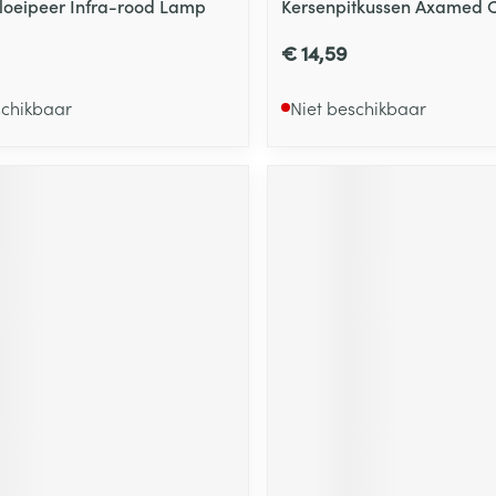
loeipeer Infra-rood Lamp
Kersenpitkussen Axamed C
€ 14,59
schikbaar
Niet beschikbaar