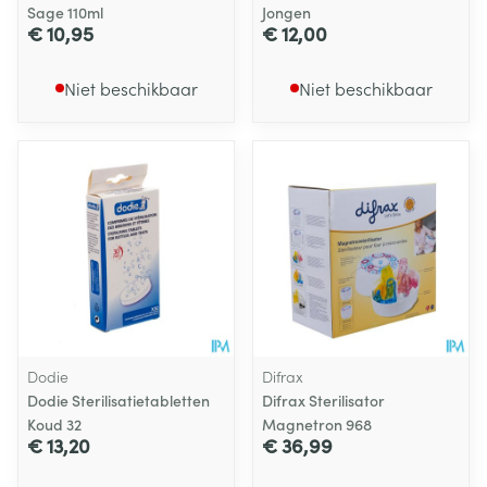
Sage 110ml
Jongen
€ 10,95
€ 12,00
Niet beschikbaar
Niet beschikbaar
Dodie
Difrax
Dodie Sterilisatietabletten
Difrax Sterilisator
Koud 32
Magnetron 968
€ 13,20
€ 36,99