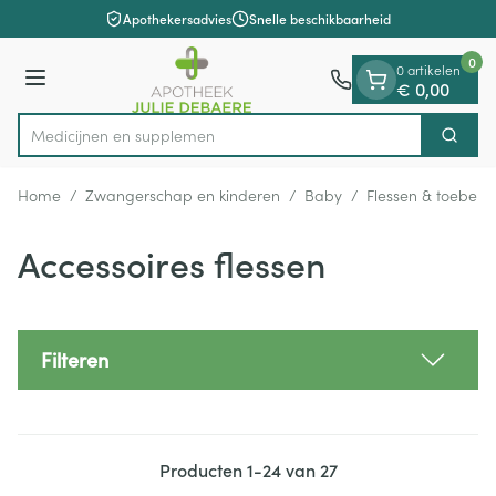
Dia 1 van 1
Ga naar de inhoud
Apothekersadvies
Snelle beschikbaarheid
0
0 artikelen
Menu
€ 0,00
Medi
Zoek
Product, merk, categorie...
Home
/
Zwangerschap en kinderen
/
Baby
/
Flessen & toebeho
Accessoires flessen
Filteren
Producten
1
-
24
van
27