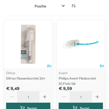
Sorteer op:
Difrax
Avent
Difrax Flessenborstel 2in1
Philips Avent Flesborstel
SCF145/06
€ 9,49
€ 9,59
Aantal
Aantal
Bestel
Bestel