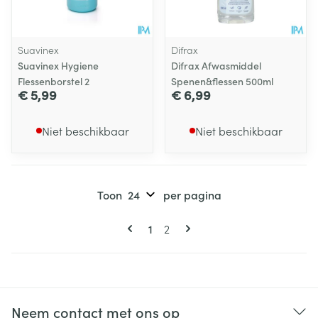
Suavinex
Difrax
Suavinex Hygiene
Difrax Afwasmiddel
Flessenborstel 2
Spenen&flessen 500ml
€ 5,99
€ 6,99
Niet beschikbaar
Niet beschikbaar
Toon
per pagina
Pagina's
U lees momenteel pagina
Pagina
1
2
Neem contact met ons op